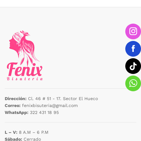
cio
cio
nimo
ximo
Dirección:
Cl. 46 # 51 - 17. Sector El Hueco
Correo:
fenixbisuteria@gmail.com
WhatsApp:
322 431 18 95
L – V:
8 A.M – 6 P.M
Sábado:
Cerrado