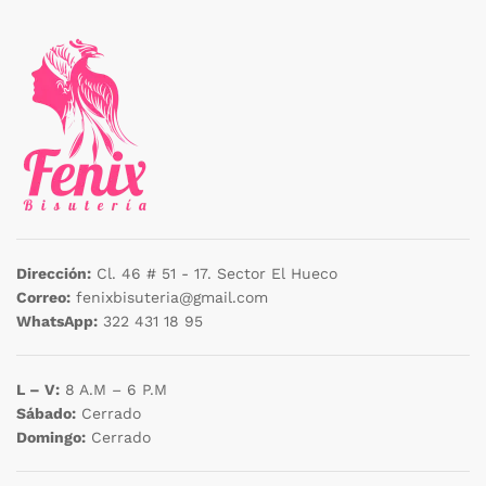
Dirección:
Cl. 46 # 51 - 17. Sector El Hueco
Correo:
fenixbisuteria@gmail.com
WhatsApp:
322 431 18 95
L – V:
8 A.M – 6 P.M
Sábado:
Cerrado
Domingo:
Cerrado