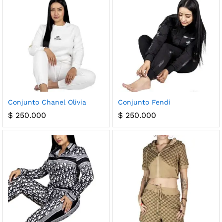
cio
cio
Conjunto Chanel Olivia
Conjunto Fendi
nimo
ximo
$
250.000
$
250.000