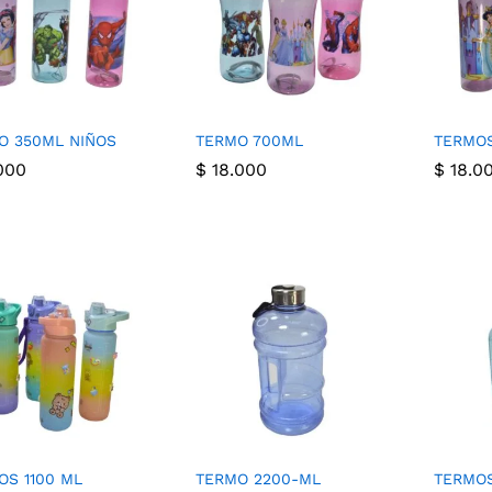
O 350ML NIÑOS
TERMO 700ML
TERMO
000
$
18.000
$
18.0
000
$
18.000
$
18.0
OS 1100 ML
TERMO 2200-ML
TERMOS