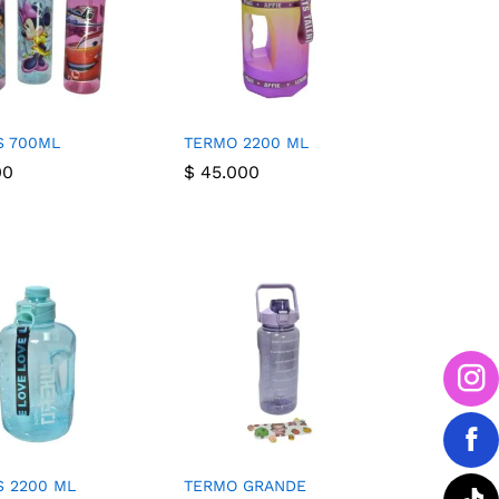
S 700ML
TERMO 2200 ML
00
$
$
45.000
45.000
00
 2200 ML
TERMO GRANDE