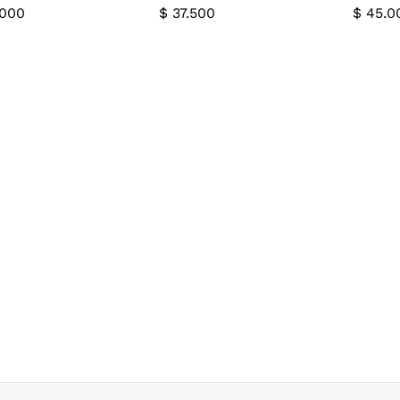
000
$
37.500
$
45.0
000
$
37.500
$
45.0