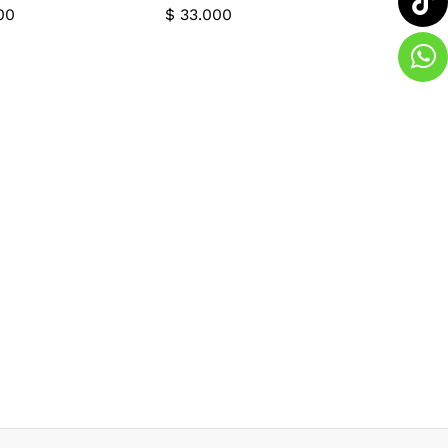
00
$
33.000
00
$
33.000