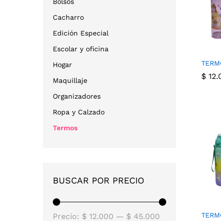
Bolsos
Cacharro
Edición Especial
Escolar y oficina
TERM
Hogar
$
12.
Maquillaje
Organizadores
$
12.
Ropa y Calzado
Termos
BUSCAR POR PRECIO
Precio
Precio
TERM
Precio:
$ 12.000
—
$ 45.000