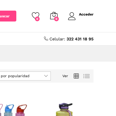
Acceder
uscar
0
0
Celular:
322 431 18 95
 por popularidad
Ver