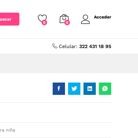
Acceder
uscar
0
0
Celular:
322 431 18 95
ra niña