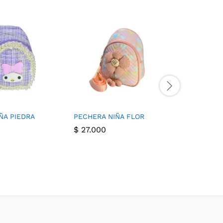
ÑA PIEDRA
PECHERA NIÑA FLOR
RIÑONER
MOÑO
$
27.000
$
36.00