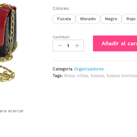
Colores:
Fucsia
Morado
Negro
Rojo
Cantidad:
BOLSO
Añadir al car
GOMA
cantidad
Categoría
Organizadores
Tags:
Bolso niñas
,
bolsos
,
bolsos bonito
para acercar