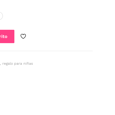
rito
s
,
regalo para niñas