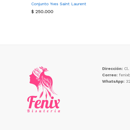
Conjunto Yves Saint Laurent
$
250.000
Dirección:
Cl.
Correo:
fenix
WhatsApp:
32