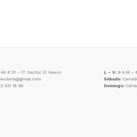
 46 # 51 - 17. Sector El Hueco
L – V:
8 A.M – 
bisuteria@gmail.com
Sábado:
Cerrad
2 431 18 95
Domingo:
Cerr