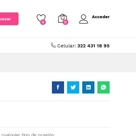
Acceder
uscar
0
0
Celular:
322 431 18 95
 cualquier tipo de ocasión.