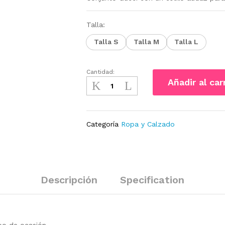
Talla:
Talla S
Talla M
Talla L
Cantidad:
Conjunto
Añadir al car
Gucci
cantidad
Categoría
Ropa y Calzado
Descripción
Specification
po de ocasión.