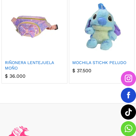
cio
cio
RIÑONERA LENTEJUELA
MOCHILA STICHK PELUDO
MOÑO
nimo
ximo
$
37.500
$
36.000