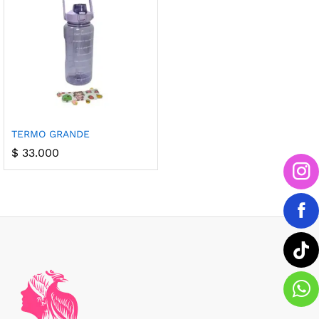
TERMO GRANDE
cio
cio
$
33.000
nimo
ximo