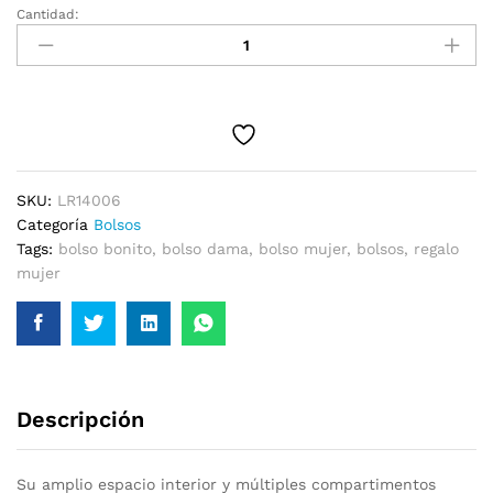
Cantidad:
BOLSO
MANOS
LIBRES
cantidad
SKU:
LR14006
Categoría
Bolsos
Tags:
bolso bonito
,
bolso dama
,
bolso mujer
,
bolsos
,
regalo
mujer
Descripción
Su amplio espacio interior y múltiples compartimentos