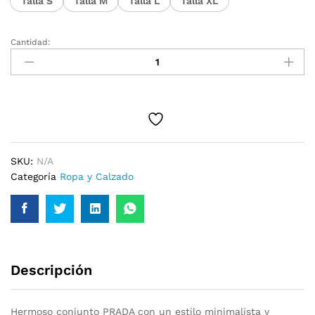
Talla S
Talla M
Talla L
Talla XL
Cantidad:
Conjunto
Prada
cantidad
SKU:
N/A
Categoría
Ropa y Calzado
Descripción
Hermoso conjunto PRADA con un estilo minimalista y