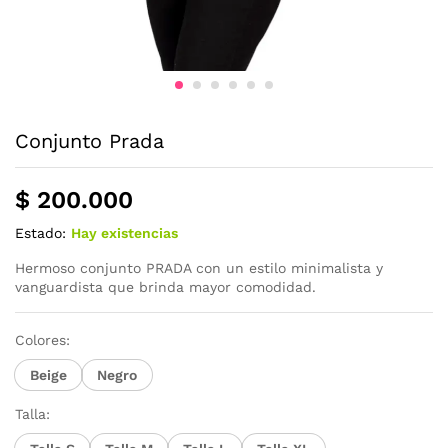
Conjunto Prada
$
200.000
Estado:
Hay existencias
Hermoso conjunto PRADA con un estilo minimalista y
vanguardista que brinda mayor comodidad.
Colores:
Beige
Negro
Talla: