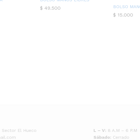
BOLSO MAN
$
49.500
$
15.000
7. Sector El Hueco
L – V:
8 A.M – 6 P.M
ail.com
Sábado:
Cerrado