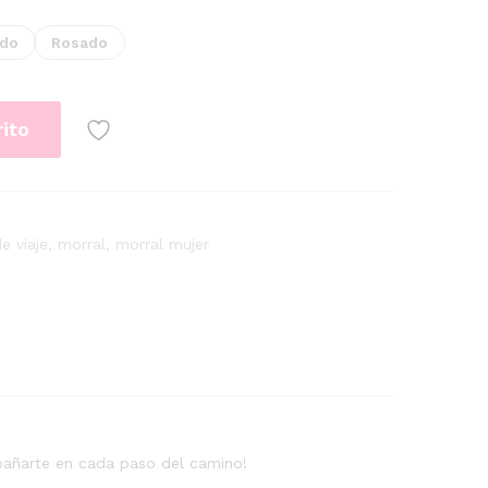
ado
Rosado
rito
e viaje
,
morral
,
morral mujer
pañarte en cada paso del camino!