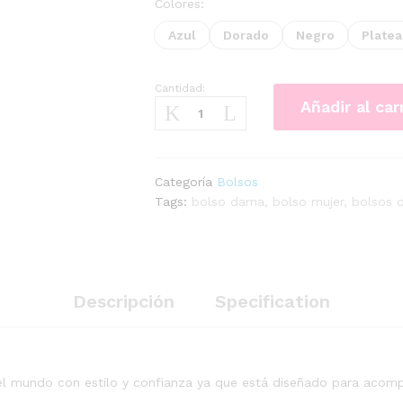
Colores:
Azul
Dorado
Negro
Plate
Cantidad:
MORRAL
Añadir al car
GRANDE
cantidad
Categoría
Bolsos
Tags:
bolso dama
,
bolso mujer
,
bolsos d
Descripción
Specification
r el mundo con estilo y confianza ya que está diseñado para acom