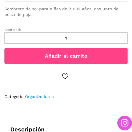
Sombrero de sol para niñas de 2 a 10 años, conjunto de
bolsa de paja.
Cantidad:
SOMBRERO
MAS
BOLSO
MINIE
Añadir al carrito
cantidad
Categoría
Organizadores
Descripción