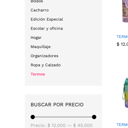
Bolsos
Cacharro
Edición Especial
Escolar y oficina
TERM
Hogar
$
12.
Maquillaje
Organizadores
$
12.
Ropa y Calzado
Termos
BUSCAR POR PRECIO
Precio
Precio
TERM
Precio:
$ 12.000
—
$ 45.000