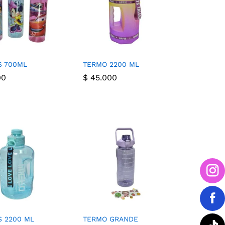
S 700ML
TERMO 2200 ML
00
$
$
45.000
45.000
00
 2200 ML
TERMO GRANDE