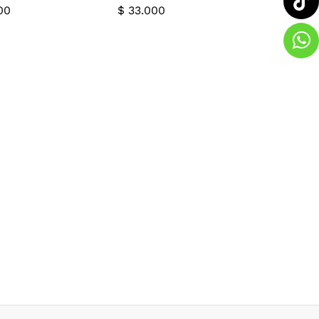
00
$
33.000
00
$
33.000