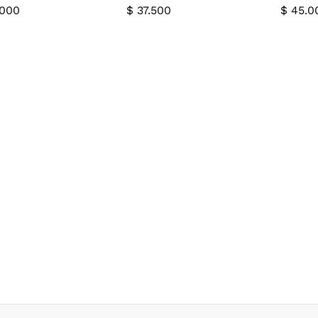
000
$
37.500
$
45.0
000
$
37.500
$
45.0