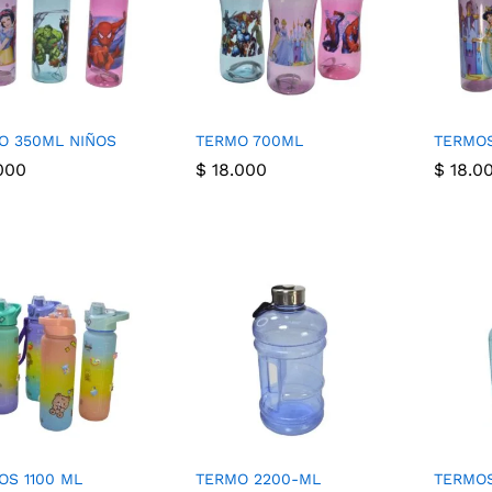
O 350ML NIÑOS
TERMO 700ML
TERMO
000
$
18.000
$
18.0
000
$
18.000
$
18.0
OS 1100 ML
TERMO 2200-ML
TERMOS