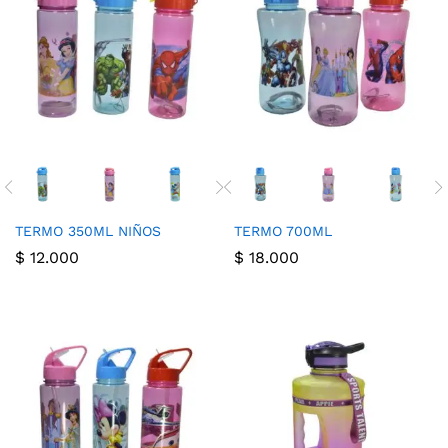
cio
cio
nimo
ximo
TERMO 350ML NIÑOS
TERMO 700ML
$
12.000
$
18.000