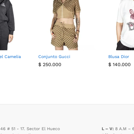
el Camelia
Conjunto Gucci
Blusa Dior
$
250.000
$
140.000
 46 # 51 - 17. Sector El Hueco
L – V:
8 A.M – 