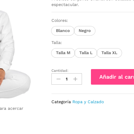
espectacular.
Colores:
Blanco
Negro
Talla:
Talla M
Talla L
Talla XL
Cantidad:
Conjunto
Añadir al car
Chanel
Olivia
cantidad
Categoría
Ropa y Calzado
para acercar