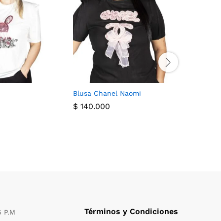
Blusa Chanel Naomi
Blusa Gu
$
140.000
$
140.00
Términos y Condiciones
6 P.M