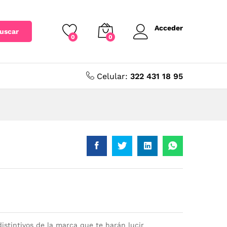
Acceder
uscar
0
0
Celular:
322 431 18 95
istintivos de la marca que te harán lucir