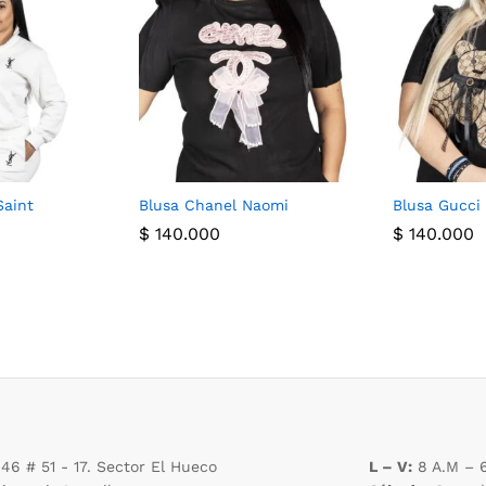
Saint
Blusa Chanel Naomi
Blusa Gucci
$
140.000
$
140.000
 46 # 51 - 17. Sector El Hueco
L – V:
8 A.M – 