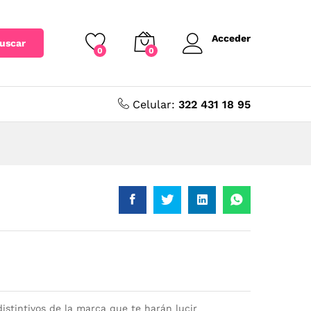
Acceder
uscar
0
0
Celular:
322 431 18 95
istintivos de la marca que te harán lucir