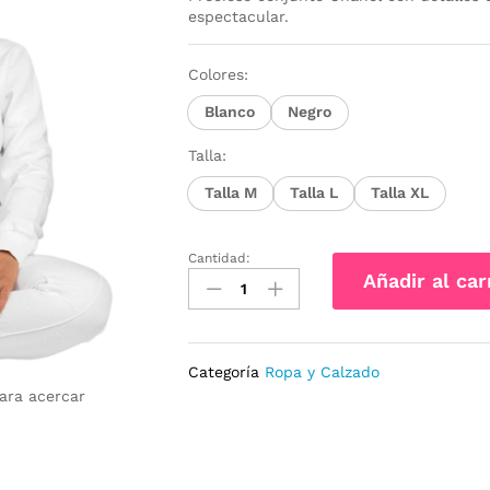
espectacular.
Colores:
Blanco
Negro
Talla:
Talla M
Talla L
Talla XL
Cantidad:
Conjunto
Añadir al car
Chanel
Olivia
cantidad
Categoría
Ropa y Calzado
para acercar