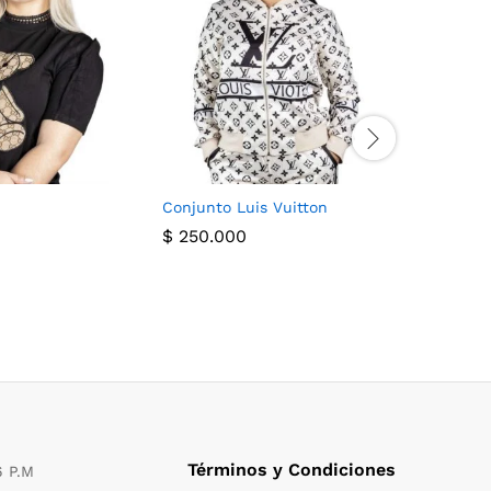
Conjunto Luis Vuitton
Blusa Cha
$
250.000
$
140.00
Términos y Condiciones
6 P.M