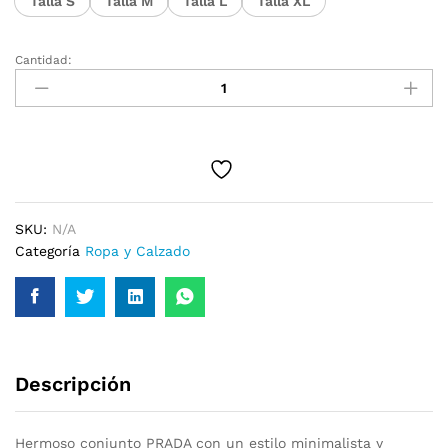
Talla S
Talla M
Talla L
Talla XL
Cantidad:
Conjunto
Prada
cantidad
SKU:
N/A
Categoría
Ropa y Calzado
Descripción
Hermoso conjunto PRADA con un estilo minimalista y