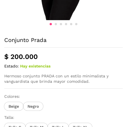
Conjunto Prada
$
200.000
Estado:
Hay existencias
Hermoso conjunto PRADA con un estilo minimalista y
vanguardista que brinda mayor comodidad.
Colores:
Beige
Negro
Talla: