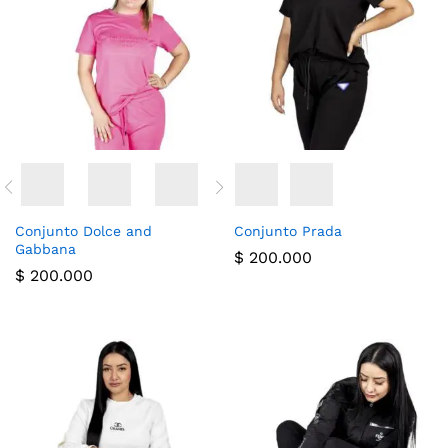
cio
cio
nimo
ximo
Conjunto Dolce and
Conjunto Prada
Gabbana
$
200.000
$
200.000