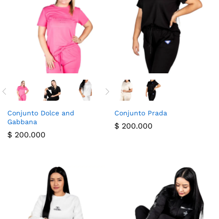
cio
cio
nimo
ximo
Conjunto Dolce and
Conjunto Prada
Gabbana
$
200.000
$
200.000