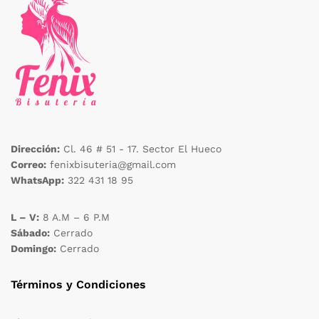
Dirección:
Cl. 46 # 51 - 17. Sector El Hueco
Correo:
fenixbisuteria@gmail.com
WhatsApp:
322 431 18 95
L – V:
8 A.M – 6 P.M
Sábado:
Cerrado
Domingo:
Cerrado
Términos y Condiciones